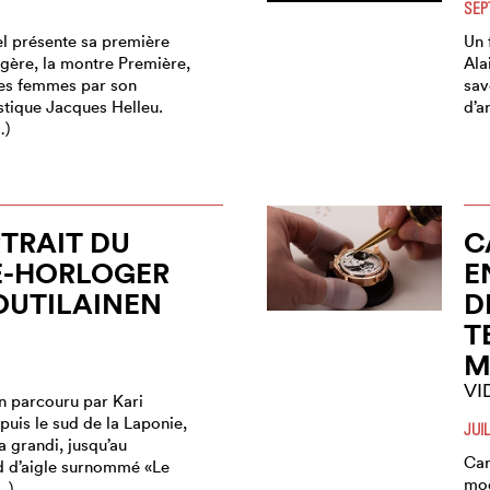
SEP
el présente sa première
Un 
ogère, la montre Première,
Ala
es femmes par son
sav
stique Jacques Helleu.
d’ar
…)
TRAIT DU
C
E-HORLOGER
E
OUTILAINEN
D
T
M
VI
 parcouru par Kari
puis le sud de la Laponie,
JUI
 a grandi, jusqu’au
Car
id d’aigle surnommé «Le
mod
…)