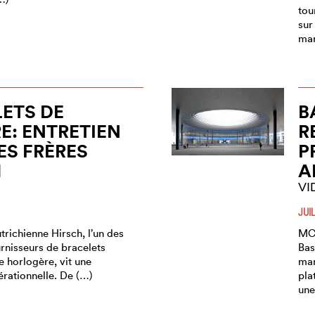
tou
sur
man
ETS DE
B
: ENTRETIEN
R
ES FRÈRES
P
H
A
VI
JUI
utrichienne Hirsch, l’un des
MCH
rnisseurs de bracelets
Bas
ie horlogère, vit une
man
érationnelle. De (…)
pla
une