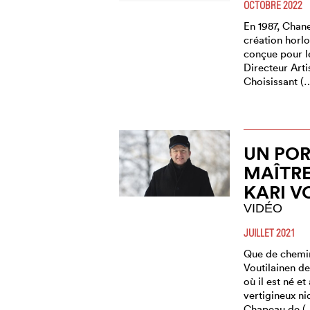
OCTOBRE 2022
En 1987, Chan
création horl
conçue pour l
Directeur Arti
Choisissant (
UN POR
MAÎTR
KARI V
VIDÉO
JUILLET 2021
Que de chemin
Voutilainen de
où il est né et
vertigineux n
Chapeau de (