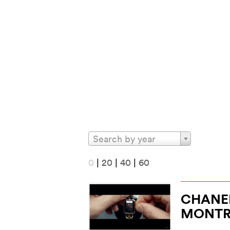
Search by year
0
|
20
|
40
|
60
CHANEL
MONTR