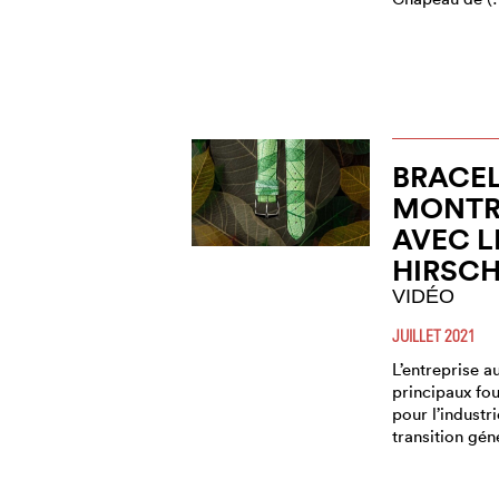
BRACEL
MONTRE
AVEC L
HIRSC
VIDÉO
JUILLET 2021
L’entreprise a
principaux fou
pour l’industr
transition gén