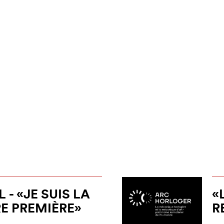
 - «JE SUIS LA
«
E PREMIÈRE»
R