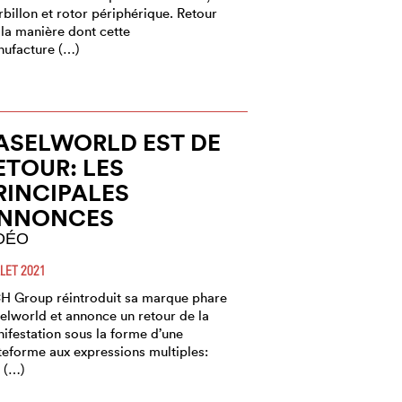
rbillon et rotor périphérique. Retour
 la manière dont cette
ufacture (…)
ASELWORLD EST DE
ETOUR: LES
RINCIPALES
NNONCES
DÉO
LLET 2021
 Group réintroduit sa marque phare
elworld et annonce un retour de la
ifestation sous la forme d’une
teforme aux expressions multiples:
 (…)