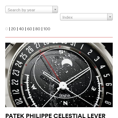
Search by year
Index
0
|
20
|
40
|
60
|
80
|
100
PATEK PHILIPPE CELESTIAL LEVER