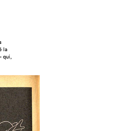
s
 la
 qui,