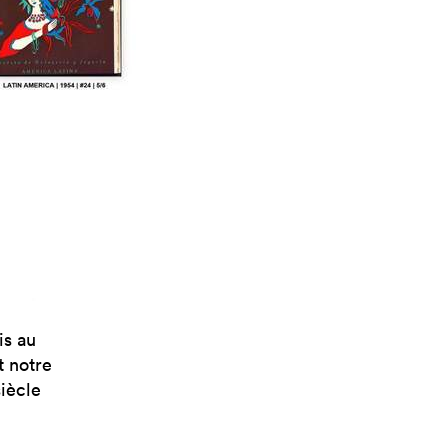
is au
t notre
siècle