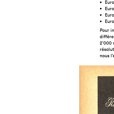
Euro
Euro
Euro
Euro
Pour i
différ
2’000 
résolut
nous l’