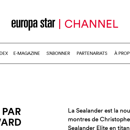
NDEX
E-MAGAZINE
S’ABONNER
PARTENARIATS
À PRO
 PAR
La Sealander est la nouv
montres de Christoph
WARD
Sealander Elite en tita