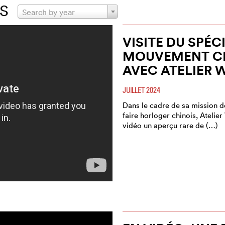
S
Search by year
VISITE DU SPÉC
MOUVEMENT CH
AVEC ATELIER 
JUILLET 2024
Dans le cadre de sa mission de
faire horloger chinois, Atelie
vidéo un aperçu rare de (…)