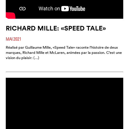
RICHARD MILLE: «SPEED TALE»
MAI 2021
Réalisé par Guillaume Mille, «Speed Tale» raconte l’histoire de deux
marques, Richard Mille et McLaren, animées par la passion. C’est une
vision du plaisir: (…)