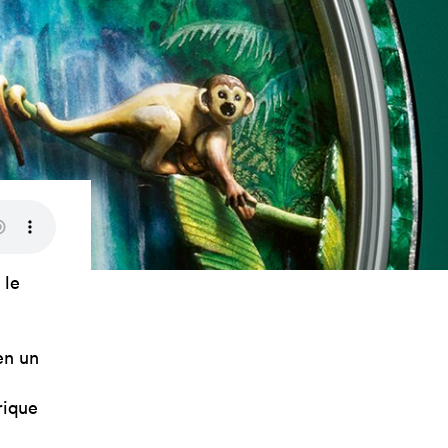
 le
en un
rique