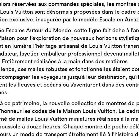
alors réservées aux commandes spéciales, les montres 
Louis Vuitton sont désormais proposées dans le cadre 
tion exclusive, inaugurée par le modèle Escale en Amaz
ée Escales Autour du Monde, cette ligne fait écho à l’a
Maison pour l’exploration de nouveaux horizons stylistiq
t en lumière l’héritage artisanal de Louis Vuitton trans
ndateur, layetier-emballeur professionnel devenu mallet
 Entièrement réalisées à la main dans des matières
llence, ces malles robustes et fonctionnelles étaient c
ccompagner les voyageurs jusqu’à leur destination, qu’i
nent les fleuves et océans ou s’aventurent dans des cont
nes.
 à ce patrimoine, la nouvelle collection de montres de
l’honneur les codes de la Maison Louis Vuitton. Le cadr
rné de malles Louis Vuitton miniatures réalisées à la ma
boussole à douze heures. Chaque montre de poche cél
leurs un mode de transport étroitement lié à l’histoire d