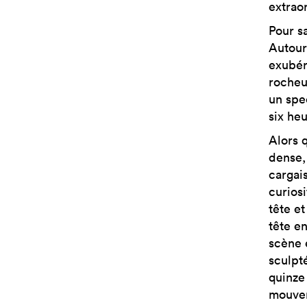
extraor
Pour s
Autour
exubér
rocheu
un spe
six heu
Alors 
dense,
cargai
curios
tête et
tête e
scène 
sculpt
quinze
mouvem