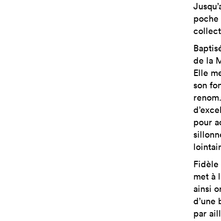
Jusqu’
poche 
collec
Baptis
de la 
Elle me
son fo
renom.
d’exce
pour a
sillon
lointai
Fidèle
met à 
ainsi o
d’une 
par ail