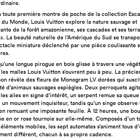
dinaire.
a toute première montre de poche de la collection Esca
 du Monde, Louis Vuitton explore la nature sauvage et
ante de la forêt amazonienne, ses cascades et ses terra
x. La beauté naturelle de l’Amérique du Sud se transpo
ctacle miniature déclenché par une pièce coulissante s
res.
qu’une longue pirogue en bois glisse à travers une végé
 les malles Louis Vuitton s’ouvrent peu à peu. La précie
son révèle des fleurs de Monogram LV dorées qui suscit
ité d’animaux sauvages espiègles. Deux perroquets agite
 les ailes en signe d’intérêt, un serpent remue sa queue
n un mouvement inquisiteur, tandis qu’un singe observe 
en remuant une imposante feuille. À 12 heures, une bou
ée en or rose tournoie sur elle-même. Composés d’un t
 éléments mobiles, les sept automates s’animent tous d
ent différent, chacun à sa propre cadence.