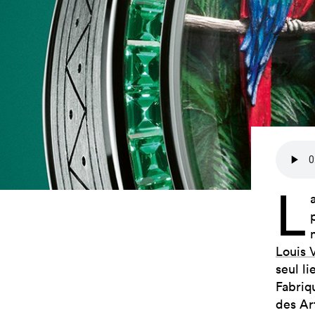
L
Louis 
seul li
Fabriq
des Ar