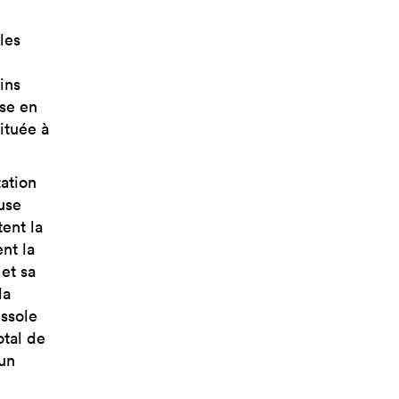
les
ins
se en
ituée à
tation
use
ent la
nt la
 et sa
la
ssole
otal de
’un