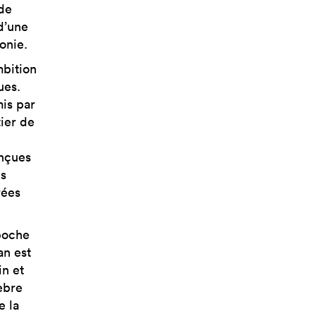
de
d’une
onie.
mbition
ues.
mis par
ier de
onçues
ls
rées
 poche
an est
in et
èbre
e la