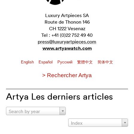
Luxury Artpieces SA
Route de Thonon 146
CH 1222 Vesenaz
Tel : +41 (0)22 752 49 40
press@luxuryartpieces.com
www.artyawatch.com
English
Español
Pусский
繁體中文
简体中文
> Rechercher Artya
Artya Les derniers articles
Search by year
Index