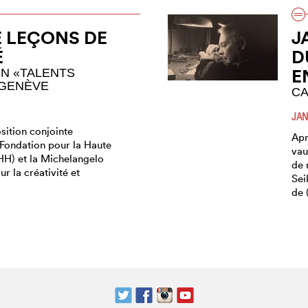
 LEÇONS DE
J
É
D
E
ON «TALENTS
 GENÈVE
CA
JAN
sition conjointe
Apr
 Fondation pour la Haute
vau
HH) et la Michelangelo
de 
r la créativité et
Sei
)
de 