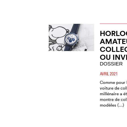
HORLOG
AMATE
COLLE
OU INV
DOSSIER
AVRIL 2021
Comme pour le
voiture de col
millénaire a ét
montre de coll
modèles (…)