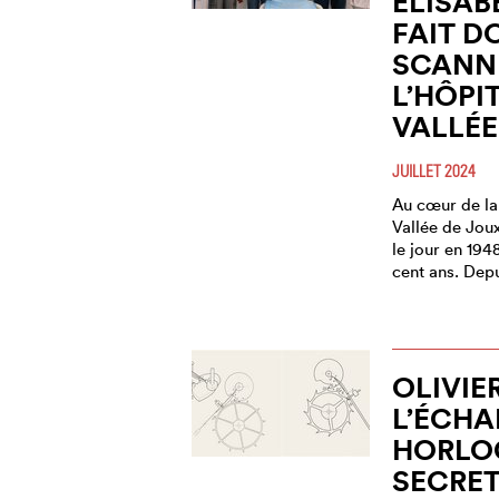
ELISAB
FAIT D
SCANN
L’HÔPI
VALLÉE
JUILLET 2024
Au cœur de la 
Vallée de Joux
le jour en 194
cent ans. Depu
OLIVIE
L’ÉCH
HORLOG
SECRE