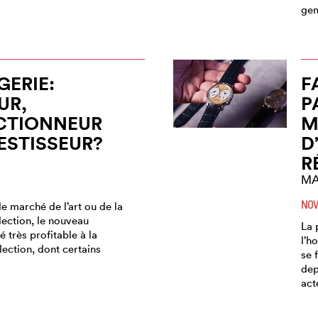
ge
ERIE:
F
UR,
P
CTIONNEUR
M
ESTISSEUR?
D
R
MA
NOV
 marché de l’art ou de la
lection, le nouveau
La 
é très profitable à la
l’h
ection, dont certains
se 
dep
act