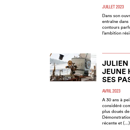
JUILLET 2023
Dans son ouvr
entraîne dans 
contours parf
l’ambition rés
JULIEN 
JEUNE 
SES PA
AVRIL 2023
A 30 ans à pei
considéré com
plus doués de
Démonstration
récente et (…)