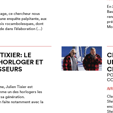
En 
Bas
age, ce chercheur nous
ren
une enquête palpitante, aux
pré
ois rocambolesques, dont
Mon
ide dans l’élaboration (…)
TIXIER: LE
C
HORLOGER ET
U
SSEURS
C
PO
CO
ne, Julien Tixier est
AVR
me un des horlogers les
Cla
 sa génération.
Sfe
 faite notamment avec la
enc
Sfe