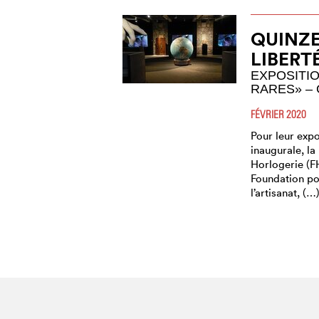
QUINZE
LIBERT
EXPOSITI
RARES» –
FÉVRIER 2020
Pour leur expo
inaugurale, la
Horlogerie (F
Foundation pou
l’artisanat, (…