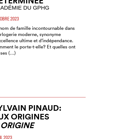
ÉTERMINÉE
ADÉMIE DU GPHG
OBRE 2023
nom de famille incontournable dans
orlogerie moderne, synonyme
xcellence ultime et d’indépendance.
ment le porte-t-elle? Et quelles ont
 ses (…)
YLVAIN PINAUD:
UX ORIGINES
’
ORIGINE
IL 2023