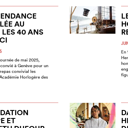
PENDANCE
L
LÉE AU
H
 LES 40 ANS
R
CI
JUI
5
En 
Hen
 journée de mai 2025,
hom
 convié à Genève pour un
eng
repas convivial les
fig
’Académie Horlogère des
NDATION
D
E ET
H