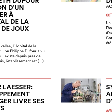
ETH DUFOUR
D
ON D’UN
AC
ER À
OCT
TAL DE LA
Un 
 DE JOUX
l’h
d’e
Com
été
vallée, l’Hôpital de la
 – où Philippe Dufour a vu
8 – existe depuis près de
is, l’établissement est (…)
R LAESSER:
S
APPEMENT
A
ER LIVRE SES
D
TS
AVR