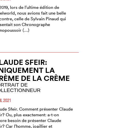
2019, lors de l’ultime édition de
elworld, nous avions fait une belle
contre, celle de Sylvain Pinaud qui
sentait son Chronographe
opoussoir (…)
LAUDE SFEIR:
NIQUEMENT LA
RÈME DE LA CRÈME
RTRAIT DE
LLECTIONNEUR
IL 2021
ude Sfeir. Comment présenter Claude
ir? Ou, plus exactement: a-t-on
ore besoin de présenter Claude
ir? Car l’homme, joaillier et