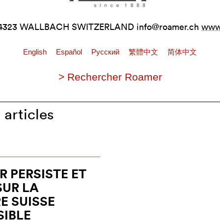
 4323 WALLBACH SWITZERLAND
info@roamer.ch
www
English
Español
Pусский
繁體中文
简体中文
> Rechercher Roamer
articles
 PERSISTE ET
SUR LA
 SUISSE
IBLE