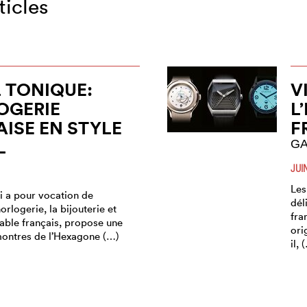
ticles
 TONIQUE:
V
OGERIE
L
ISE EN STYLE
F
L
GA
JUI
Les
i a pour vocation de
dél
orlogerie, la bijouterie et
fra
 table français, propose une
ori
montres de l’Hexagone (…)
il, 