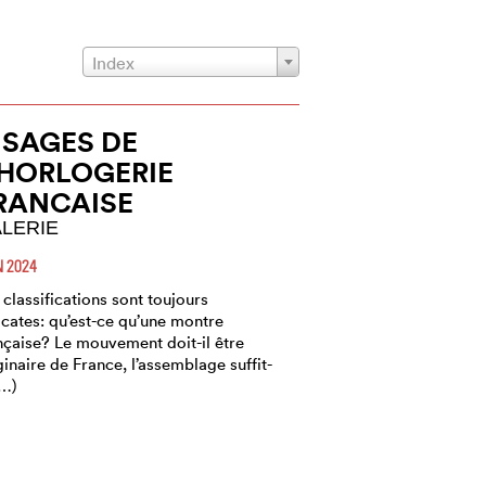
Index
ISAGES DE
’HORLOGERIE
RANCAISE
LERIE
N 2024
 classifications sont toujours
icates: qu’est-ce qu’une montre
nçaise? Le mouvement doit-il être
ginaire de France, l’assemblage suffit-
(…)