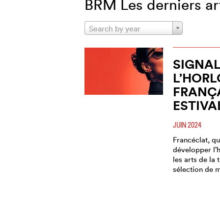
BRM Les derniers ar
Search by year
SIGNAL
L’HORL
FRANÇA
ESTIVA
JUIN 2024
Francéclat, qu
développer l’h
les arts de la
sélection de 