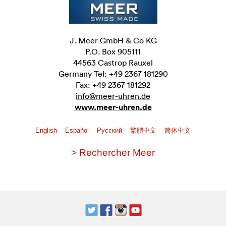
J. Meer GmbH & Co KG
P.O. Box 905111
44563 Castrop Rauxel
Germany Tel: +49 2367 181290
Fax: +49 2367 181292
info@meer-uhren.de
www.meer-uhren.de
English
Español
Pусский
繁體中文
简体中文
> Rechercher Meer