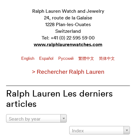
Ralph Lauren Watch and Jewelry
24, route de la Galaise
1228 Plan-les-Ouates
Switzerland
Tel: +41 (0) 22 595 59 00
www.ralphlaurenwatches.com
English
Español
Pусский
繁體中文
简体中文
> Rechercher Ralph Lauren
Ralph Lauren Les derniers
articles
Search by year
Index