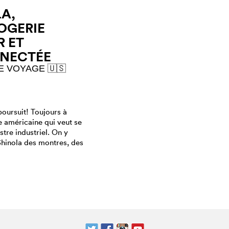
A,
OGERIE
R ET
NECTÉE
E VOYAGE 🇺🇸
poursuit! Toujours à
le américaine qui veut se
stre industriel. On y
Shinola des montres, des