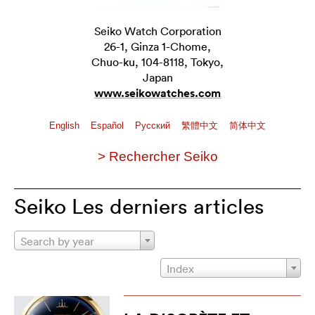
Seiko Watch Corporation
26-1, Ginza 1-Chome,
Chuo-ku, 104-8118, Tokyo,
Japan
www.seikowatches.com
English
Español
Pусский
繁體中文
简体中文
> Rechercher Seiko
Seiko Les derniers articles
Search by year
Index