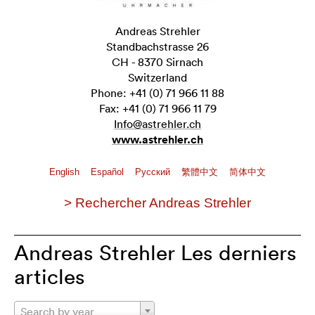
Andreas Strehler
Standbachstrasse 26
CH - 8370 Sirnach
Switzerland
Phone: +41 (0) 71 966 11 88
Fax: +41 (0) 71 966 11 79
Info@astrehler.ch
www.astrehler.ch
English
Español
Pусский
繁體中文
简体中文
> Rechercher Andreas Strehler
Andreas Strehler Les derniers
articles
Search by year