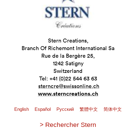
Stern Creations,
Branch Of Richemont International Sa
Rue de la Bergère 25,
1242 Satigny
Switzerland
Tel: +41 (0)22 544 63 63
‎
sterncre@swissonline.ch
www.sterncreations.ch
English
Español
Pусский
繁體中文
简体中文
> Rechercher Stern