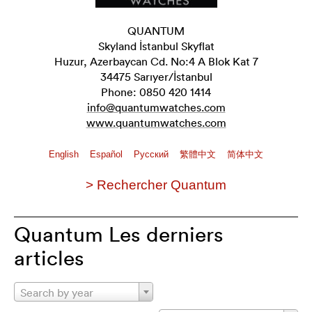
QUANTUM
Skyland İstanbul Skyflat
Huzur, Azerbaycan Cd. No:4 A Blok Kat 7
34475 Sarıyer/İstanbul
Phone: 0850 420 1414
info@quantumwatches.com
www.quantumwatches.com
English
Español
Pусский
繁體中文
简体中文
> Rechercher Quantum
Quantum Les derniers
articles
Search by year