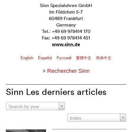
Sinn Spezialuhren GmbH
Im Füldchen 5-7
60489 Frankfurt
Germany
Tel.: +49 69 978414 170
Fax: +49 69 978414 451
www.sinn.de
English
Español
Pусский
繁體中文
简体中文
> Rechercher Sinn
Sinn Les derniers articles
Search by year
Index