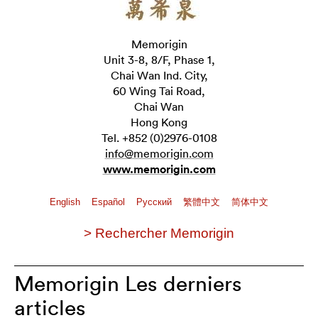
Memorigin
Unit 3-8, 8/F, Phase 1,
Chai Wan Ind. City,
60 Wing Tai Road,
Chai Wan
Hong Kong
Tel. +852 (0)2976-0108
info@memorigin.com
www.memorigin.com
English
Español
Pусский
繁體中文
简体中文
> Rechercher Memorigin
Memorigin Les derniers
articles