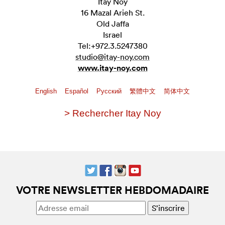
Itay Noy
16 Mazal Arieh St.
Old Jaffa
Israel
Tel:+972.3.5247380
studio@itay-noy.com
www.itay-noy.com
English
Español
Pусский
繁體中文
简体中文
> Rechercher Itay Noy
VOTRE NEWSLETTER HEBDOMADAIRE