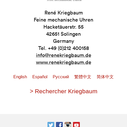
René Kriegbaum
Feine mechanische Uhren
Hacketäuerstr. 55
42651 Solingen
Germany
Tel. +49 (0)212 400158
info@renekriegbaum.de
www.renekriegbaum.de
English
Español
Pусский
繁體中文
简体中文
> Rechercher Kriegbaum