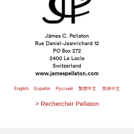
Jämes C. Pellaton
Rue Daniel-Jeanrichard 12
PO Box 272
2400 Le Locle
Switzerland
www.jamespellaton.com
English
Español
Pусский
繁體中文
简体中文
> Rechercher Pellaton