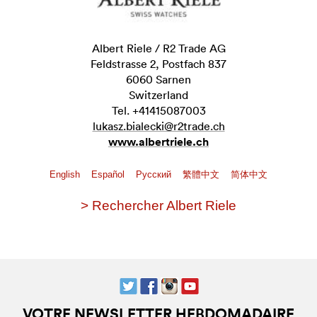
Albert Riele / R2 Trade AG
Feldstrasse 2, Postfach 837
6060 Sarnen
Switzerland
Tel. +41415087003
lukasz.bialecki@r2trade.ch
www.albertriele.ch
English
Español
Pусский
繁體中文
简体中文
> Rechercher Albert Riele
VOTRE NEWSLETTER HEBDOMADAIRE