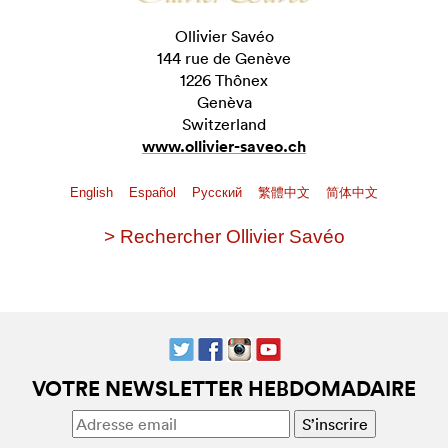
Ollivier Savéo
144 rue de Genève
1226 Thônex
Genèva
Switzerland
www.ollivier-saveo.ch
English
Español
Pусский
繁體中文
简体中文
> Rechercher Ollivier Savéo
VOTRE NEWSLETTER HEBDOMADAIRE