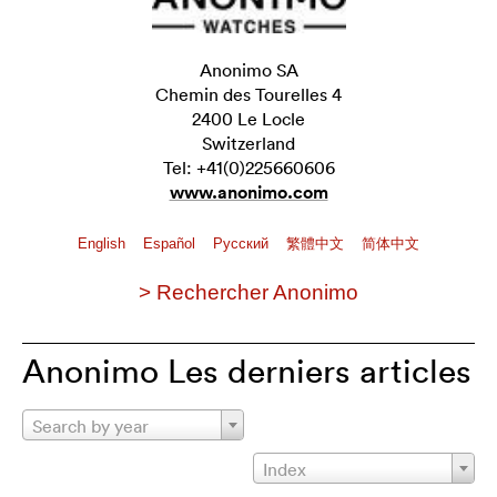
Anonimo SA
Chemin des Tourelles 4
2400 Le Locle
Switzerland
Tel: +41(0)225660606
www.anonimo.com
English
Español
Pусский
繁體中文
简体中文
> Rechercher Anonimo
Anonimo Les derniers articles
Search by year
Index