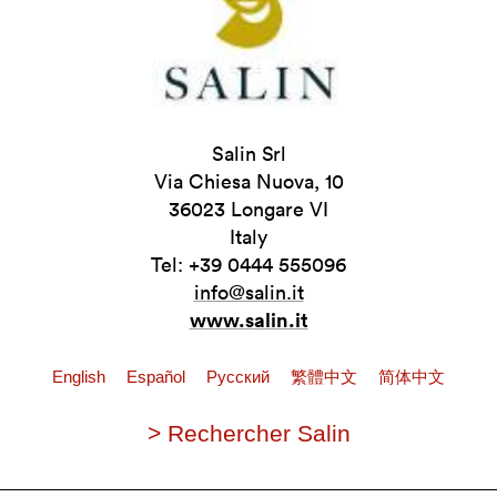
Salin Srl
Via Chiesa Nuova, 10
36023 Longare VI
Italy
Tel: +39 0444 555096
info@salin.it
www.salin.it
English
Español
Pусский
繁體中文
简体中文
> Rechercher Salin