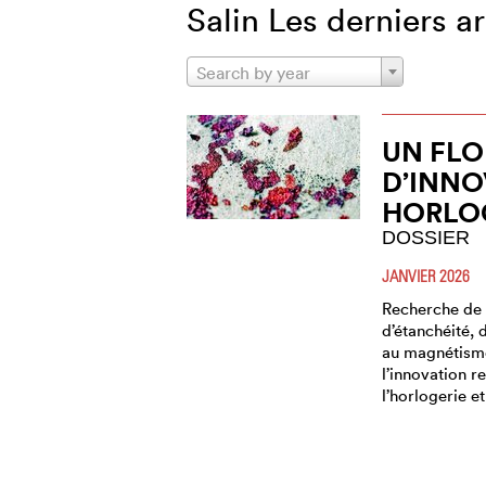
Salin Les derniers ar
Search by year
UN FLO
D’INNO
HORLO
DOSSIER
JANVIER 2026
Recherche de 
d’étanchéité, 
au magnétisme
l’innovation r
l’horlogerie e