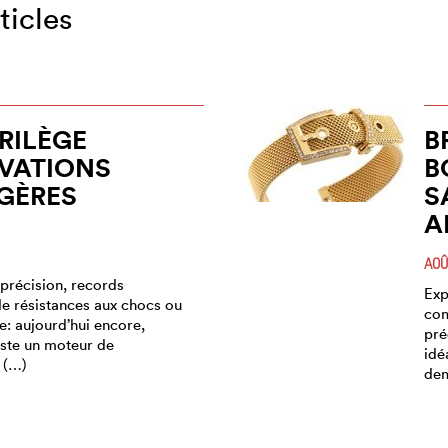
ticles
RILÈGE
B
VATIONS
B
GÈRES
S
A
AOÛ
précision, records
Exp
de résistances aux chocs ou
com
: aujourd’hui encore,
pré
este un moteur de
idé
t (…)
dem