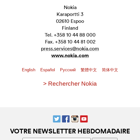
Nokia
Karaportti 3
02610 Espoo
Finland
Tel. +358 10 44 88 000
Fax. +358 10 44 81 002
press.services@nokia.com
www.nokia.com
English
Español
Pусский
繁體中文
简体中文
> Rechercher Nokia
VOTRE NEWSLETTER HEBDOMADAIRE