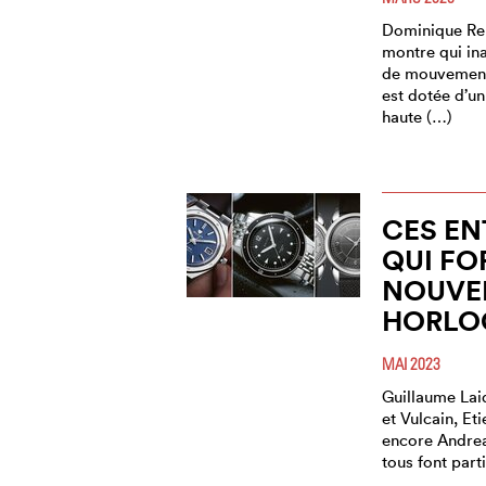
Dominique Ren
montre qui in
de mouvement 
est dotée d’un
haute (…)
CES EN
QUI FO
NOUVE
HORLO
MAI 2023
Guillaume Lai
et Vulcain, Et
encore Andrea
tous font part