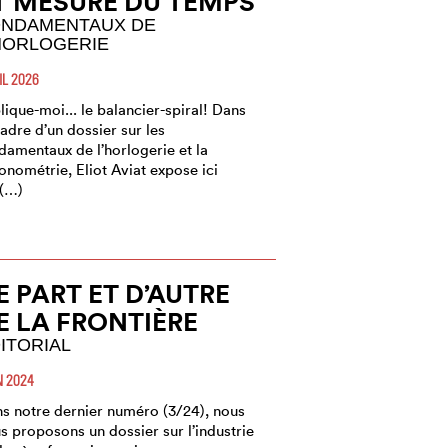
T MESURE DU TEMPS
NDAMENTAUX DE
HORLOGERIE
IL 2026
lique-moi... le balancier-spiral! Dans
cadre d’un dossier sur les
damentaux de l’horlogerie et la
onométrie, Eliot Aviat expose ici
 (…)
E PART ET D’AUTRE
E LA FRONTIÈRE
ITORIAL
N 2024
s notre dernier numéro (3/24), nous
s proposons un dossier sur l’industrie