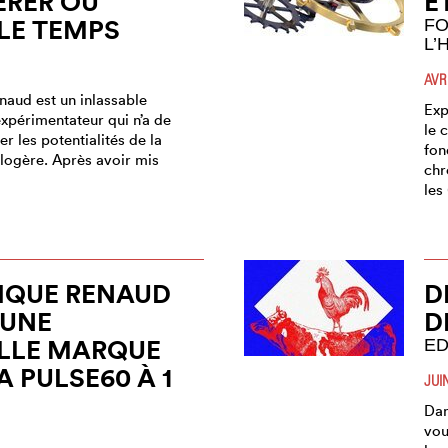
ÉRER OU
E
 LE TEMPS
FO
L’
AVR
aud est un inlassable
Exp
xpérimentateur qui n’a de
le 
er les potentialités de la
fon
rlogère. Après avoir mis
chr
les
IQUE RENAUD
D
 UNE
D
LLE MARQUE
ED
A PULSE60 À 1
JUI
Dan
vou