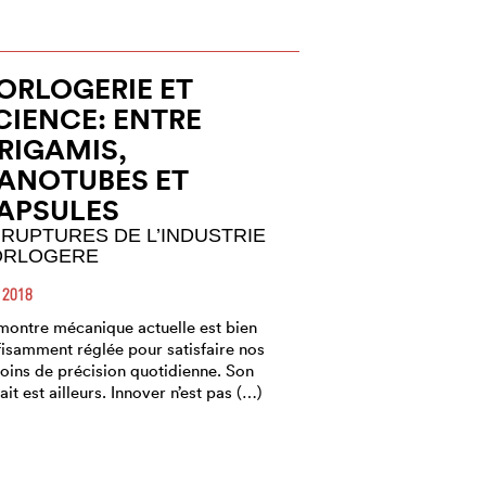
ORLOGERIE ET
CIENCE: ENTRE
RIGAMIS,
ANOTUBES ET
APSULES
 RUPTURES DE L’INDUSTRIE
ORLOGERE
 2018
montre mécanique actuelle est bien
fisamment réglée pour satisfaire nos
oins de précision quotidienne. Son
rait est ailleurs. Innover n’est pas (…)