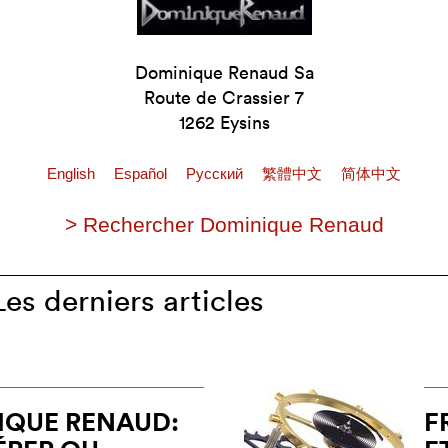
Dominique Renaud Sa
Route de Crassier 7
1262 Eysins
English
Español
Pусский
繁體中文
简体中文
> Rechercher Dominique Renaud
s derniers articles
IQUE RENAUD:
F