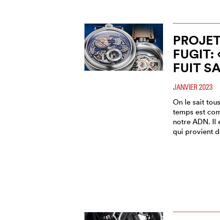
PROJE
FUGIT:
FUIT S
JANVIER 2023
On le sait tou
temps est comp
notre ADN. Il 
qui provient d