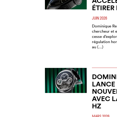
ACCÉL
ÉTIRER
JUIN 2026
Dominique Ren
chercheur et e
cesse d’explor
régulation ho
au (…)
DOMIN
LANCE
NOUVE
AVEC L
HZ
MARS 2026