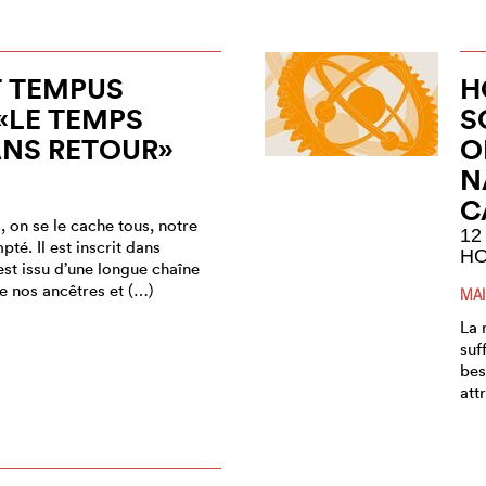
T TEMPUS
H
 «LE TEMPS
S
ANS RETOUR»
O
N
C
s, on se le cache tous, notre
12
té. Il est inscrit dans
H
est issu d’une longue chaîne
e nos ancêtres et (…)
MAI
La 
suf
bes
att