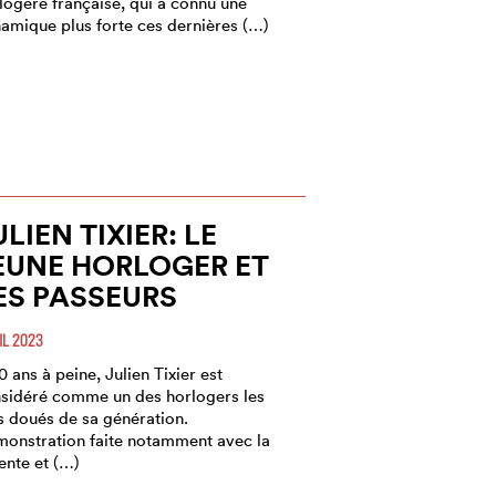
logère française, qui a connu une
amique plus forte ces dernières (…)
ULIEN TIXIER: LE
EUNE HORLOGER ET
ES PASSEURS
IL 2023
0 ans à peine, Julien Tixier est
sidéré comme un des horlogers les
s doués de sa génération.
onstration faite notamment avec la
ente et (…)