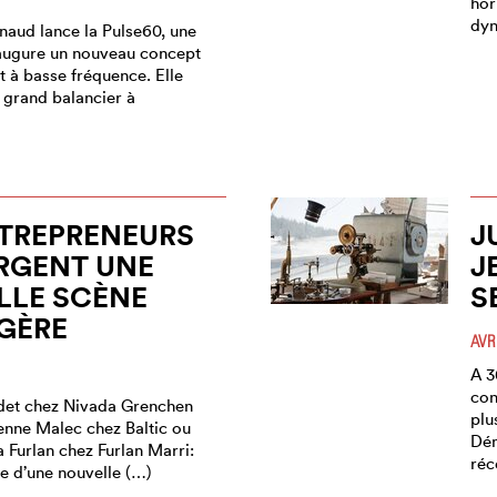
hor
dyn
aud lance la Pulse60, une
augure un nouveau concept
à basse fréquence. Elle
 grand balancier à
TREPRENEURS
J
RGENT UNE
J
LLE SCÈNE
S
GÈRE
AVR
A 3
con
det chez Nivada Grenchen
plu
ienne Malec chez Baltic ou
Dém
 Furlan chez Furlan Marri:
réc
ie d’une nouvelle (…)