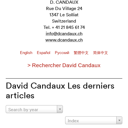
D. CANDAUX
Rue Du Village 24
1347 Le Solliat
Switzerland
Tel. + 41 21 845 61 74
info@dcandaux.ch
www.dcandaux.ch
English
Español
Pусский
繁體中文
简体中文
> Rechercher David Candaux
David Candaux Les derniers
articles
Search by year
Index