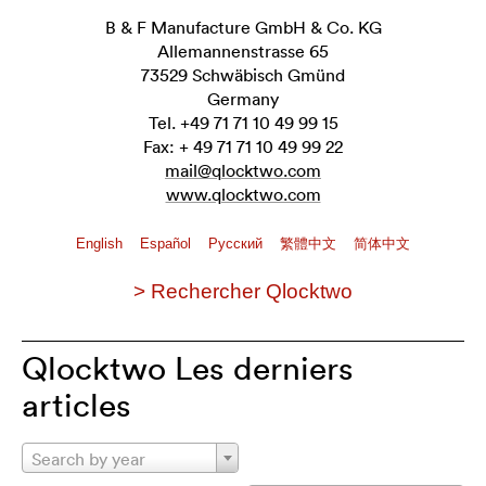
B & F Manufacture GmbH & Co. KG
Allemannenstrasse 65
73529 Schwäbisch Gmünd
Germany
Tel. +49 71 71 10 49 99 15
Fax: + 49 71 71 10 49 99 22
mail@qlocktwo.com
www.qlocktwo.com
English
Español
Pусский
繁體中文
简体中文
> Rechercher Qlocktwo
Qlocktwo Les derniers
articles
Search by year