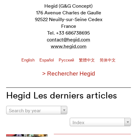
Hegid (G&G Concept)
176 Avenue Charles de Gaulle
92522 Neuilly-sur-Seine Cedex
France
Tel. +33 686738695
contact@hegid.com
www.hegid.com
English
Español
Pусский
繁體中文
简体中文
> Rechercher Hegid
Hegid Les derniers articles
Search by year
Index