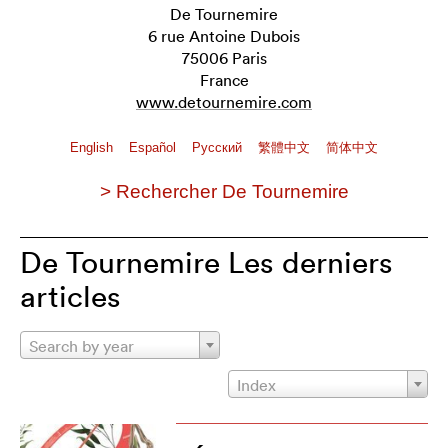
De Tournemire
6 rue Antoine Dubois
75006 Paris
France
www.detournemire.com
English
Español
Pусский
繁體中文
简体中文
> Rechercher De Tournemire
De Tournemire Les derniers
articles
Search by year
Index