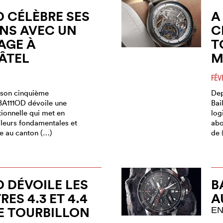
D CÉLÈBRE SES
A
NS AVEC UN
C
GE À
T
ÂTEL
M
FÉV
 son cinquième
Dep
 BA111OD dévoile une
Bai
tionnelle qui met en
log
aleurs fondamentales et
abo
 au canton (…)
de 
D DÉVOILE LES
B
ES 4.3 ET 4.4
A
E TOURBILLON
EN