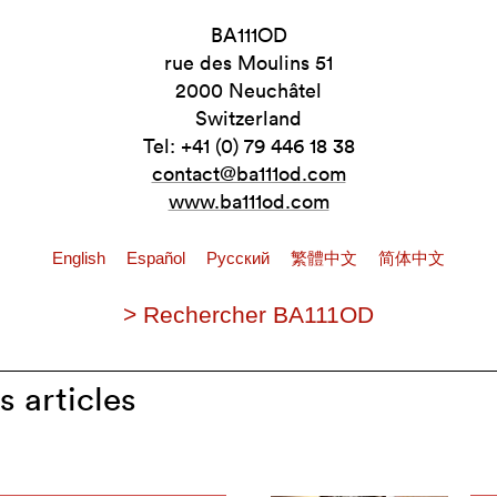
BA111OD
rue des Moulins 51
2000 Neuchâtel
Switzerland
Tel: +41 (0) 79 446 18 38
contact@ba111od.com
www.ba111od.com
English
Español
Pусский
繁體中文
简体中文
> Rechercher BA111OD
 articles