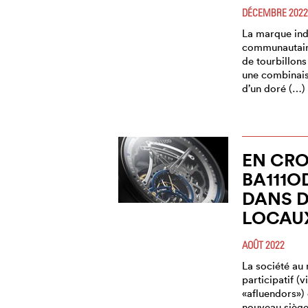
DÉCEMBRE 2022
La marque in
communautaire
de tourbillon
une combinais
d’un doré (…)
EN CRO
BA111
DANS 
LOCAU
AOÛT 2022
La société a
participatif (
«afluendors»
nouveau siège 