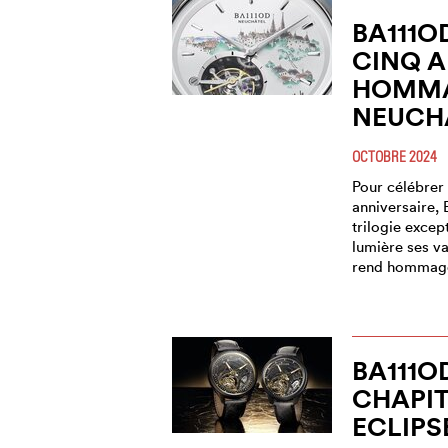
BA111O
CINQ A
HOMMA
NEUCH
OCTOBRE 2024
Pour célébrer
anniversaire,
trilogie excep
lumière ses v
rend hommage
BA111O
CHAPITR
ECLIPS