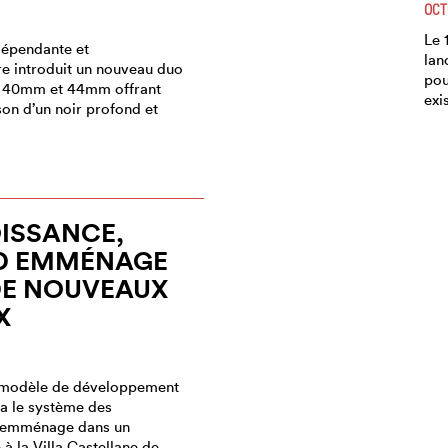
OCT
Le 
dépendante et
lan
 introduit un nouveau duo
pou
s 40mm et 44mm offrant
exi
on d’un noir profond et
ISSANCE,
OD EMMÉNAGE
DE NOUVEAUX
X
u modèle de développement
via le système des
) emménage dans un
à la Villa Castellane de