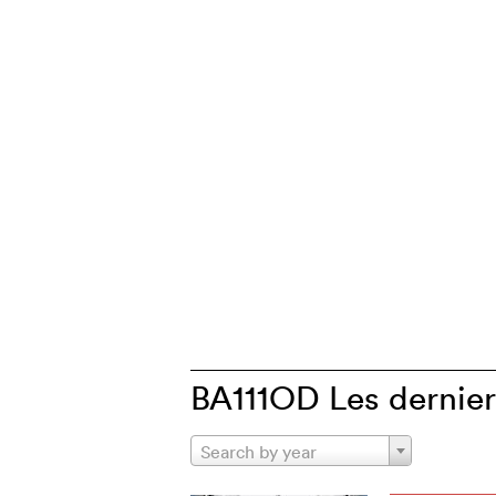
BA111OD Les derniers
Search by year