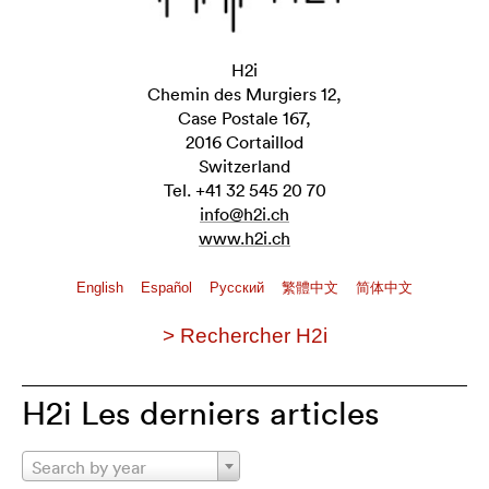
H2i
Chemin des Murgiers 12,
Case Postale 167,
2016 Cortaillod
Switzerland
Tel. +41 32 545 20 70
info@h2i.ch
www.h2i.ch
English
Español
Pусский
繁體中文
简体中文
> Rechercher H2i
H2i Les derniers articles
Search by year