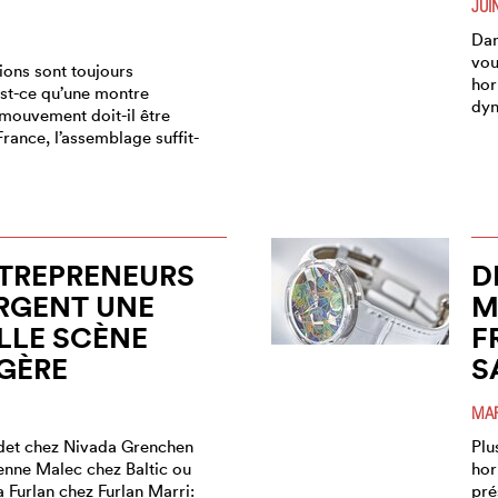
JUI
Dan
vou
tions sont toujours
hor
est-ce qu’une montre
dyn
 mouvement doit-il être
France, l’assemblage suffit-
TREPRENEURS
D
RGENT UNE
M
LLE SCÈNE
F
GÈRE
S
MAR
det chez Nivada Grenchen
Plu
ienne Malec chez Baltic ou
hor
 Furlan chez Furlan Marri:
pré