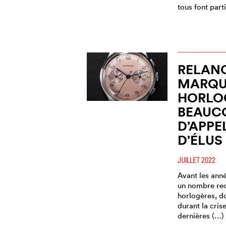
tous font part
RELAN
MARQU
HORLO
BEAUC
D’APPE
D’ÉLUS
JUILLET 2022
Avant les anné
un nombre re
horlogères, d
durant la cris
dernières (…)