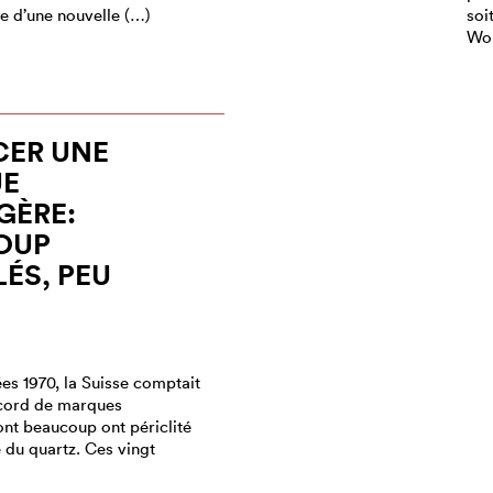
ie d’une nouvelle (…)
soi
Won
CER UNE
E
GÈRE:
OUP
LÉS, PEU
es 1970, la Suisse comptait
cord de marques
ont beaucoup ont périclité
e du quartz. Ces vingt