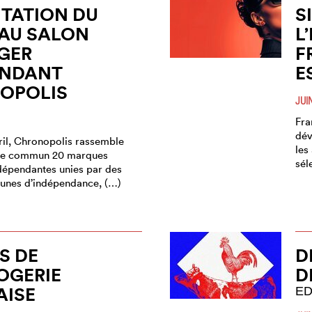
TATION DU
S
AU SALON
L
GER
F
ENDANT
E
OPOLIS
JUI
Fra
dév
ril, Chronopolis rassemble
les
ce commun 20 marques
sél
dépendantes unies par des
unes d’indépendance, (…)
S DE
D
OGERIE
D
AISE
ED