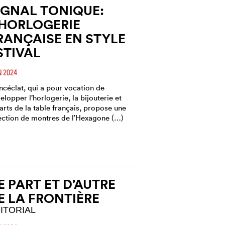
IGNAL TONIQUE:
’HORLOGERIE
RANÇAISE EN STYLE
STIVAL
N 2024
ncéclat, qui a pour vocation de
elopper l’horlogerie, la bijouterie et
 arts de la table français, propose une
ection de montres de l’Hexagone (…)
E PART ET D’AUTRE
E LA FRONTIÈRE
ITORIAL