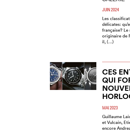
JUIN 2024
Les classifica
délicates: qu’
française? Le
originaire de 
il, (…)
CES EN
QUI FO
NOUVE
HORLO
MAI 2023
Guillaume Lai
et Vulcain, Et
encore Andrea