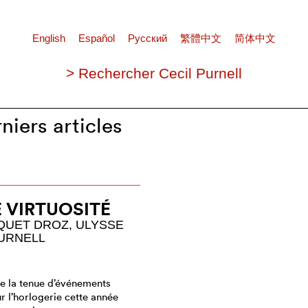
English
Español
Pусский
繁體中文
简体中文
> Rechercher Cecil Purnell
niers articles
 VIRTUOSITÉ
QUET DROZ, ULYSSE
PURNELL
de la tenue d’événements
r l’horlogerie cette année