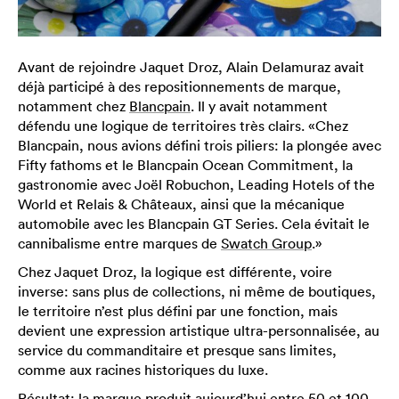
Avant de rejoindre Jaquet Droz, Alain Delamuraz avait
déjà participé à des repositionnements de marque,
notamment chez
Blancpain
. Il y avait notamment
défendu une logique de territoires très clairs. «Chez
Blancpain, nous avions défini trois piliers: la plongée avec
Fifty fathoms et le Blancpain Ocean Commitment, la
gastronomie avec Joël Robuchon, Leading Hotels of the
World et Relais & Châteaux, ainsi que la mécanique
automobile avec les Blancpain GT Series. Cela évitait le
cannibalisme entre marques de
Swatch Group
.»
Chez Jaquet Droz, la logique est différente, voire
inverse: sans plus de collections, ni même de boutiques,
le territoire n’est plus défini par une fonction, mais
devient une expression artistique ultra-personnalisée, au
service du commanditaire et presque sans limites,
comme aux racines historiques du luxe.
Résultat: la marque produit aujourd’hui entre 50 et 100