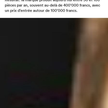
pièces par an, souvent au-delà de 400’000 francs, avec
un prix d’entrée autour de 100’000 francs.