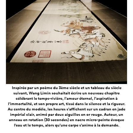
Inspirée par un poème du 3ème siècle et un tableau du siècle
suivant, Wang Limin souhaitait écrire un nouveau chapitre
célébrant le temps-rivière, l’amour éternel, l’aspiration à
l’immortalité, et son propre art, tissé dans le silence et la rigueur.
Au centre du modèle, les heures s’affichent sur un cadran en jade
impérial clair, animé par deux aiguilles en or rouge. Autour, un
anneau en rotation (30 secondes) en nacre micro-peinte évoque
l’eau et le temps, alors qu’une carpe s’anime à la demande.