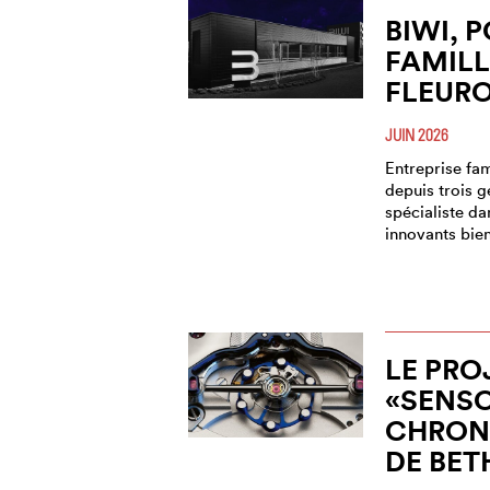
BIWI, 
FAMILL
FLEURO
JUIN 2026
Entreprise fam
depuis trois g
spécialiste da
innovants bien
LE PRO
«SENSO
CHRON
DE BET