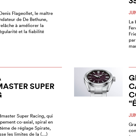
3
JUI
enis Flageollet, le maître
ndateur de De Bethune,
La 
elâche à améliorer la
Fer
égularité et la fiabilité
Fri
par
mar
A
G
MASTER SUPER
C
G
C
“
JUI
master Super Racing, qui
pement co-axial, spiral en
Gra
stème de réglage Spirate,
com
e les limites de la (…)