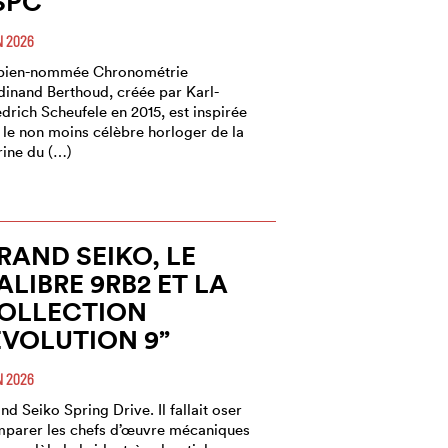
SPC
N 2026
bien-nommée Chronométrie
dinand Berthoud, créée par Karl-
edrich Scheufele en 2015, est inspirée
 le non moins célèbre horloger de la
ine du (…)
RAND SEIKO, LE
ALIBRE 9RB2 ET LA
OLLECTION
ÉVOLUTION 9”
N 2026
nd Seiko Spring Drive. Il fallait oser
parer les chefs d’œuvre mécaniques