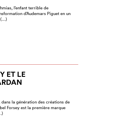
mias, l’enfant terrible de
transformation d’Audemars Piguet en un
 (…)
Y ET LE
ARDAN
 dans la génération des créations de
el Forsey est la première marque
…)