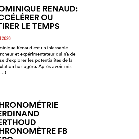
OMINIQUE RENAUD:
CCÉLÉRER OU
TIRER LE TEMPS
N 2026
inique Renaud est un inlassable
rcheur et expérimentateur qui n’a de
se d’explorer les potentialités de la
ulation horlogère. Après avoir mis
(…)
HRONOMÉTRIE
ERDINAND
ERTHOUD
HRONOMÈTRE FB