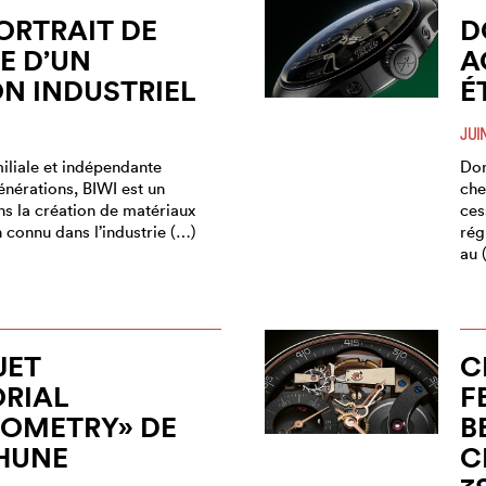
PORTRAIT DE
D
E D’UN
A
N INDUSTRIEL
É
JUI
iliale et indépendante
Dom
énérations, BIWI est un
che
ns la création de matériaux
ces
 connu dans l’industrie (…)
rég
au 
JET
C
RIAL
F
OMETRY» DE
B
HUNE
C