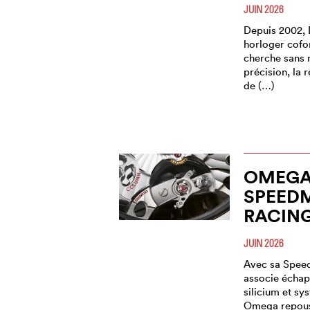
JUIN 2026
Depuis 2002, D
horloger cofo
cherche sans r
précision, la r
de (…)
OMEG
SPEED
RACIN
JUIN 2026
Avec sa Speed
associe échap
silicium et sy
Omega repouss