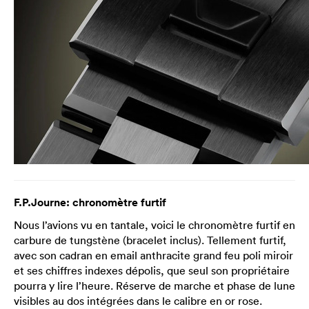
F.P.Journe: chronomètre furtif
Nous l’avions vu en tantale, voici le chronomètre furtif en
carbure de tungstène (bracelet inclus). Tellement furtif,
avec son cadran en email anthracite grand feu poli miroir
et ses chiffres indexes dépolis, que seul son propriétaire
pourra y lire l’heure. Réserve de marche et phase de lune
visibles au dos intégrées dans le calibre en or rose.