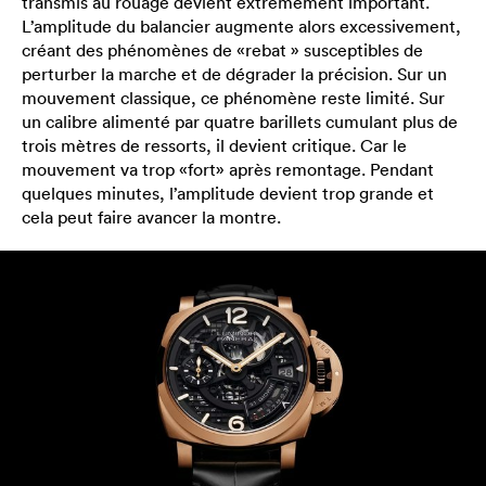
transmis au rouage devient extrêmement important.
L’amplitude du balancier augmente alors excessivement,
créant des phénomènes de «rebat » susceptibles de
perturber la marche et de dégrader la précision. Sur un
mouvement classique, ce phénomène reste limité. Sur
un calibre alimenté par quatre barillets cumulant plus de
trois mètres de ressorts, il devient critique. Car le
mouvement va trop «fort» après remontage. Pendant
quelques minutes, l’amplitude devient trop grande et
cela peut faire avancer la montre.