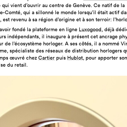
 qui vient d’ouvrir au centre de Genève. Ce natif de la
-Comté, qui a sillonné le monde lorsqu’il était actif da
 est revenu à sa région d’origine et à son terroir: l’horl
avoir fondé la plateforme en ligne
Luxogood
, déjà déd
urs indépendants, il inaugure à présent cet ancrage ph
r de l’écosystème horloger. A ses côtés, il a nommé Vi
ume, spécialiste des réseaux de distribution horlogers q
emps œuvré chez
Cartier
puis
Hublot
, pour apporter so
se du retail.