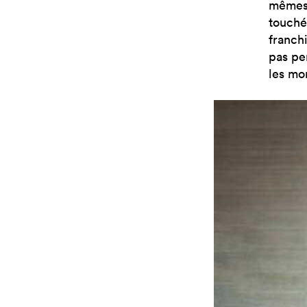
mêmes: 
touché 
franch
pas pe
les mo