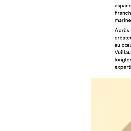
espace
Franche
marine,
Après 
créate
au cœu
Vuilla
longt
experti