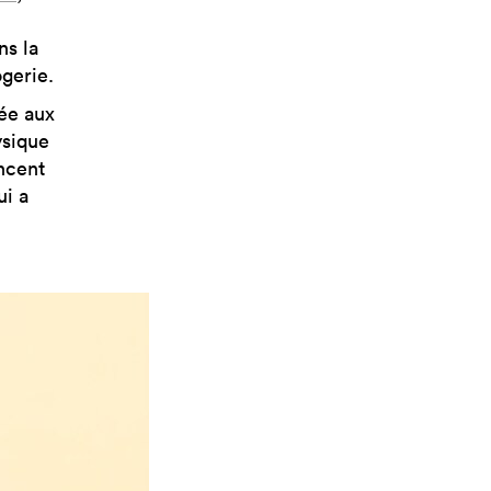
ns la
ogerie.
iée aux
ysique
ncent
ui a
n