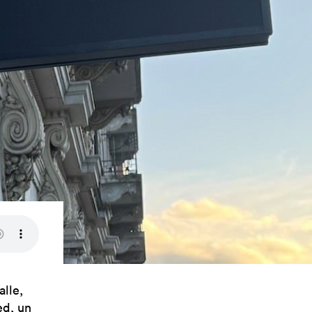
alle,
ed
, un