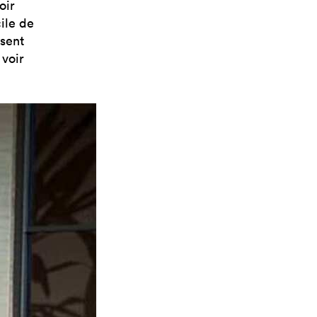
oir
cile de
ssent
 voir