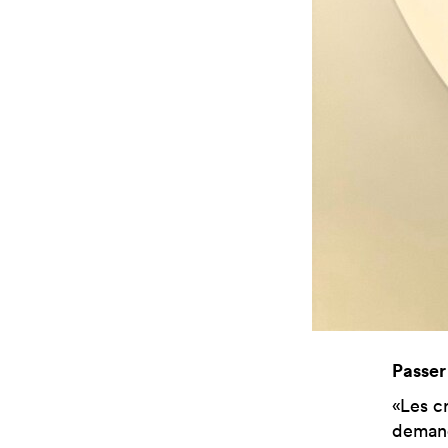
Passer
«Les c
demand