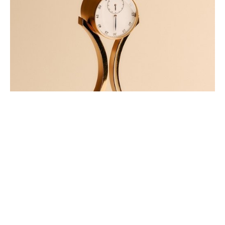
PRIX CARTIER DES TALENTS
HORLOGERS DE DEMAIN: LES
LAURÉATS DE LA 28ÈME ÉDITION
JUIN 2026
Le 24 juin 2026, la cérémonie du Prix Cartier des Talents Horlogers de
Demain a célébré l’excellence et la créativité de onze jeunes apprentis
et (…)