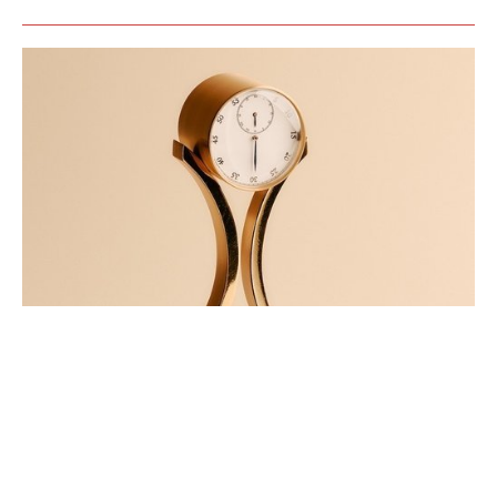
PRIX CARTIER DES TALENTS
HORLOGERS DE DEMAIN: LES
LAURÉATS DE LA 28ÈME ÉDITION
JUIN 2026
Le 24 juin 2026, la cérémonie du Prix Cartier des Talents Horlogers de