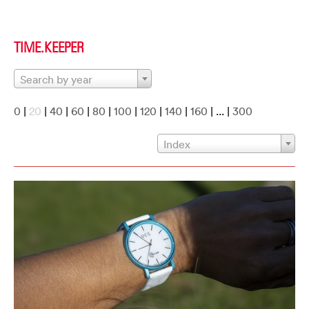
TIME.KEEPER
Search by year
0
|
20
|
40
|
60
|
80
|
100
|
120
|
140
|
160
| ... |
300
Index